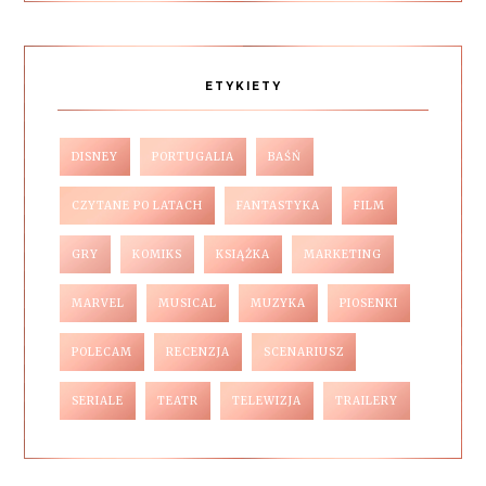
ETYKIETY
DISNEY
PORTUGALIA
BAŚŃ
CZYTANE PO LATACH
FANTASTYKA
FILM
GRY
KOMIKS
KSIĄŻKA
MARKETING
MARVEL
MUSICAL
MUZYKA
PIOSENKI
POLECAM
RECENZJA
SCENARIUSZ
SERIALE
TEATR
TELEWIZJA
TRAILERY