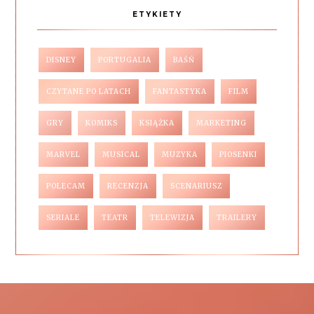
ETYKIETY
DISNEY
PORTUGALIA
BAŚŃ
CZYTANE PO LATACH
FANTASTYKA
FILM
GRY
KOMIKS
KSIĄŻKA
MARKETING
MARVEL
MUSICAL
MUZYKA
PIOSENKI
POLECAM
RECENZJA
SCENARIUSZ
SERIALE
TEATR
TELEWIZJA
TRAILERY