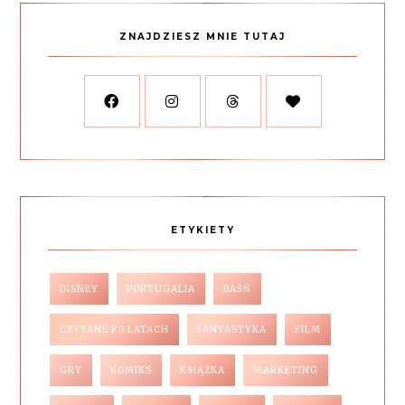
ZNAJDZIESZ MNIE TUTAJ
ETYKIETY
DISNEY
PORTUGALIA
BAŚŃ
CZYTANE PO LATACH
FANTASTYKA
FILM
GRY
KOMIKS
KSIĄŻKA
MARKETING