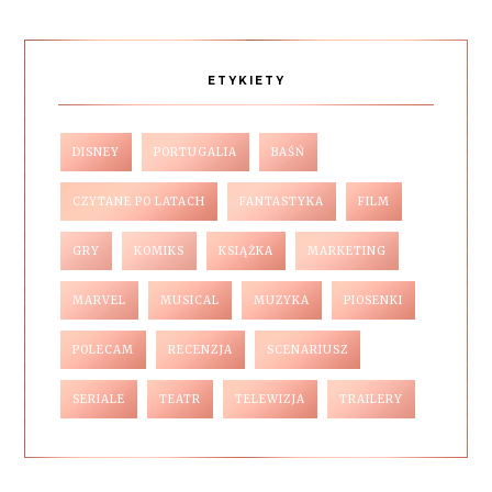
ETYKIETY
DISNEY
PORTUGALIA
BAŚŃ
CZYTANE PO LATACH
FANTASTYKA
FILM
GRY
KOMIKS
KSIĄŻKA
MARKETING
MARVEL
MUSICAL
MUZYKA
PIOSENKI
POLECAM
RECENZJA
SCENARIUSZ
SERIALE
TEATR
TELEWIZJA
TRAILERY