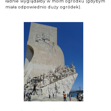
ładnie wyglądałby w moim ogródku (gdybym
miała odpowiednio duży ogródek).