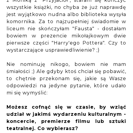
z Moniką z "Przyjaciół", staram się kończyć
wszystkie książki, no chyba że już naprawdę
jest wyjątkowo nudna albo biblioteka wysyła
komornika. Za to najzupełniej świadomie w
liceum nie skończyłam "Fausta" - dostałam
bowiem w prezencie mikołajkowym dwie
pierwsze części "Harry'ego Pottera". Czy to
wystarczające usprawiedliwienie? ;)
Nie nominuję nikogo, bowiem nie mam
śmiałości ;) Ale gdyby ktoś chciał się pobawić,
to chętnie przekonam się, jakie są Wasze
odpowiedzi na jedyne pytanie, które udało
mi się wymyślić:
Możesz cofnąć się w czasie, by wziąć
udział w jakimś wydarzeniu kulturalnym -
koncercie, premierze filmu lub sztuki
teatralnej. Co wybierasz?