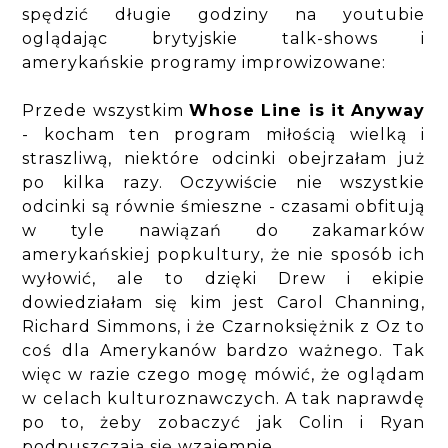
spędzić długie godziny na youtubie
oglądając brytyjskie talk-shows i
amerykańskie programy improwizowane:
Przede wszystkim
Whose Line is it Anyway
- kocham ten program miłością wielką i
straszliwą, niektóre odcinki obejrzałam już
po kilka razy. Oczywiście nie wszystkie
odcinki są równie śmieszne - czasami obfitują
w tyle nawiązań do zakamarków
amerykańskiej popkultury, że nie sposób ich
wyłowić, ale to dzięki Drew i ekipie
dowiedziałam się kim jest Carol Channing,
Richard Simmons, i że Czarnoksiężnik z Oz to
coś dla Amerykanów bardzo ważnego. Tak
więc w razie czego mogę mówić, że oglądam
w celach kulturoznawczych. A tak n
aprawdę
po to, żeby zobaczyć jak Colin i Ryan
podpuszczają się wzajemnie.