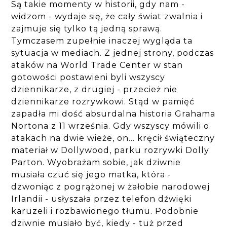
Są takie momenty w historii, gdy nam -
widzom - wydaje się, że cały świat zwalnia i
zajmuje się tylko tą jedną sprawą.
Tymczasem zupełnie inaczej wygląda ta
sytuacja w mediach. Z jednej strony, podczas
ataków na World Trade Center w stan
gotowości postawieni byli wszyscy
dziennikarze, z drugiej - przecież nie
dziennikarze rozrywkowi. Stąd w pamięć
zapadła mi dość absurdalna historia Grahama
Nortona z 11 września. Gdy wszyscy mówili o
atakach na dwie wieże, on... kręcił świąteczny
materiał w Dollywood, parku rozrywki Dolly
Parton. Wyobrażam sobie, jak dziwnie
musiała czuć się jego matka, która -
dzwoniąc z pogrążonej w żałobie narodowej
Irlandii - usłyszała przez telefon dźwięki
karuzeli i rozbawionego tłumu. Podobnie
dziwnie musiało być, kiedy - tuż przed