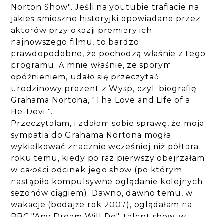
Norton Show". Jeśli na youtubie trafiacie na
jakieś śmieszne historyjki opowiadane przez
aktorów przy okazji premiery ich
najnowszego filmu, to bardzo
prawdopodobne, że pochodzą właśnie z tego
programu. A mnie właśnie, ze sporym
opóźnieniem, udało się przeczytać
urodzinowy prezent z Wysp, czyli biografię
Grahama Nortona, "The Love and Life of a
He-Devil".
Przeczytałam, i zdałam sobie sprawę, że moja
sympatia do Grahama Nortona mogła
wykiełkować znacznie wcześniej niż półtora
roku temu, kiedy po raz pierwszy obejrzałam
w całości odcinek jego show (po którym
nastąpiło kompulsywne oglądanie kolejnych
sezonów ciągiem). Dawno, dawno temu, w
wakacje (bodajże rok 2007), oglądałam na
BBC "Any Dream Will Do", talent show, w