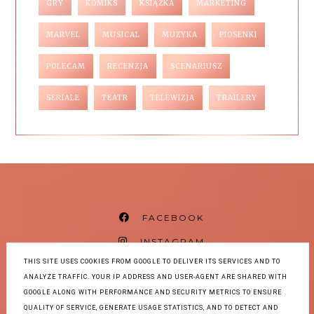
GRY
KOMIKS
KSIĄŻKA
MARKETING
MARVEL
MUSICAL
MUZYKA
PIOSENKI
POLECAM
RECENZJA
SCENARIUSZ
SERIALE
TEATR
TELEWIZJA
TRAILERY
FACEBOOK
INSTAGRAM
THIS SITE USES COOKIES FROM GOOGLE TO DELIVER ITS SERVICES AND TO
THREADS
ANALYZE TRAFFIC. YOUR IP ADDRESS AND USER-AGENT ARE SHARED WITH
BLOGLOVIN
GOOGLE ALONG WITH PERFORMANCE AND SECURITY METRICS TO ENSURE
QUALITY OF SERVICE, GENERATE USAGE STATISTICS, AND TO DETECT AND