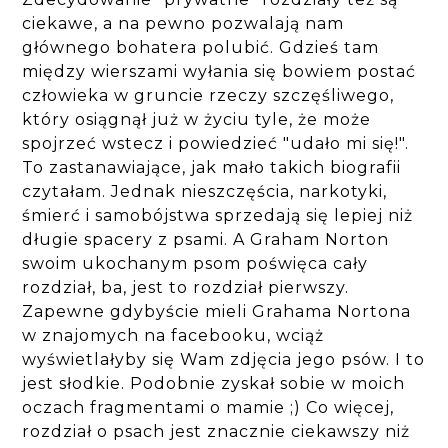
ciekawe, a na pewno pozwalają nam
głównego bohatera polubić. Gdzieś tam
między wierszami wyłania się bowiem postać
człowieka w gruncie rzeczy szczęśliwego,
który osiągnął już w życiu tyle, że może
spojrzeć wstecz i powiedzieć "udało mi się!".
To zastanawiające, jak mało takich biografii
czytałam. Jednak nieszczęścia, narkotyki,
śmierć i samobójstwa sprzedają się lepiej niż
długie spacery z psami. A Graham Norton
swoim ukochanym psom poświęca cały
rozdział, ba, jest to rozdział pierwszy.
Zapewne gdybyście mieli Grahama Nortona
w znajomych na facebooku, wciąż
wyświetlałyby się Wam zdjęcia jego psów. I to
jest słodkie. Podobnie zyskał sobie w moich
oczach fragmentami o mamie ;) Co więcej,
rozdział o psach jest znacznie ciekawszy niż