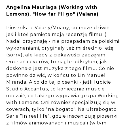
Angelina Mauriaga (Working with
Lemons), "How far I'll go" (Vaiana)
Piosenka z Vaiany/Moany, co może dziwić,
jeśli ktoś pamięta moją recenzję filmu ;)
Nadal przyznaję - nie przepadam za polskimi
wykonaniami, oryginały też mi średnio leżą
(sorry), ale kiedy z ciekawości zaczęłam
słuchać coverów, to nagle odkryłam, jak
doskonała jest muzyka z tego filmu. Co nie
powinno dziwić, w końcu to Lin Manuel
Miranda. A co do tej piosenki - jeśli lubicie
Studio Accantus, to koniecznie musicie
obczaić, co takiego wyprawia grupa Working
with Lemons. Oni również specjalizują się w
coverach, tylko "na bogato". Na ultrabogato.
Seria "In real life", gdzie inscenizują piosenki
z filmów animowanych i musicali (w tym