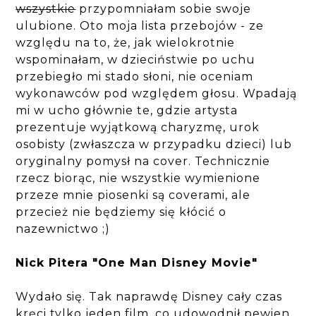
wszystkie
przypomniałam sobie swoje
ulubione. Oto moja lista przebojów - ze
względu na to, że, jak wielokrotnie
wspominałam, w dzieciństwie po uchu
przebiegło mi stado słoni, nie oceniam
wykonawców pod względem głosu. Wpadają
mi w ucho głównie te, gdzie artysta
prezentuje wyjątkową charyzmę, urok
osobisty (zwłaszcza w przypadku dzieci) lub
oryginalny pomysł na cover. Technicznie
rzecz biorąc, nie wszystkie wymienione
przeze mnie piosenki są coverami, ale
przecież nie będziemy się kłócić o
nazewnictwo ;)
Nick Pitera "One Man Disney Movie"
Wydało się. Tak naprawdę Disney cały czas
kręci tylko jeden film, co udowodnił pewien