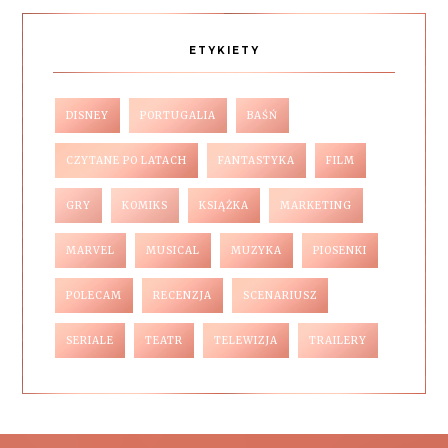
ETYKIETY
DISNEY
PORTUGALIA
BAŚŃ
CZYTANE PO LATACH
FANTASTYKA
FILM
GRY
KOMIKS
KSIĄŻKA
MARKETING
MARVEL
MUSICAL
MUZYKA
PIOSENKI
POLECAM
RECENZJA
SCENARIUSZ
SERIALE
TEATR
TELEWIZJA
TRAILERY