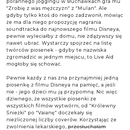
porannego joggingu w słuchawkach gra mu
"Zrobię z was mężczyzn" z "Mulan". Ale
gdyby tylko ktoś do niego zadzwonił, mówiąc
że ma dla niego propozycję nagrania
soundtracka do najnowszego filmu Disneya,
pewnie wyleciałby z domu, nie zdążywszy się
nawet ubrać. Wystarczy spojrzeć na listę
twórców piosenek - gdyby te nazwiska
zgromadzić w jednym miejscu, to Live Aid
mogłoby się schować.
Pewnie każdy z nas zna przynajmniej jedną
piosenkę z filmu Disneya na pamięć, a jeśli
nie - jego dzieci mu ją przypomną. Nic więc
dziwnego, że wszystkie piosenki ze
wszystkich filmów wytwórni, od "Królewny
Śnieżki" po "Vaianę" doczekały się
niezliczonej liczby coverów. Korzystając ze
zwolnienia lekarskiego,
przesłuchałam